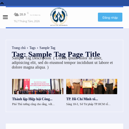
C
28.9
Ho Chi Minh City
Đăng nhập
T6,7 Tháng Tám, 2026
Trang chủ
Tags
Sample Tag
Tag:
Sample Tag Page Title
Sample Tag Description. ( Lorem ipsum dolor sit amet,
adipisicing elit, sed do eiusmod tempor incididunt ut labore et
dolore magna aliqua. )
AlM0NhJTIwaHJlZiUzRCUyMiUyMyUyMiUzRVByaXZhY3klMjBQb2xpY3klM
Thành lập Hiệp hội Công...
TP. Hồ Chí Minh tổ...
Phó Thủ tướng cũng cho rằng, với...
Sáng 18-3, Sở Tư pháp TP.HCM tổ...