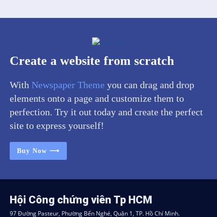
Create a website from scratch
With
Newspaper Theme
you can drag and drop
elements onto a page and customize them to
perfection. Try it out today and create the perfect
site to express yourself!
Buy Now ⟶
Hội Công chứng viên Tp HCM
97 Đường Pasteur, Phường Bến Nghé, Quận 1, TP. Hồ Chí Minh.