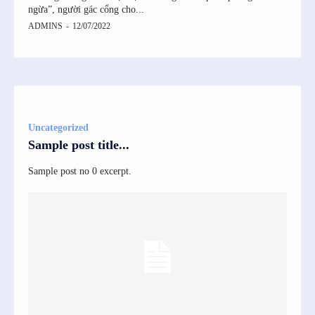
ngừa”, người gác cổng cho...
VtYWlsJTIwdXBkYXRlcyUyMHdpdGglMjB0aGlzJTIwZW1haWwlMjBhZGRyZ
ADMINS
-
12/07/2022
Uncategorized
Sample post title...
Sample post no 0 excerpt.
oiIn19″]