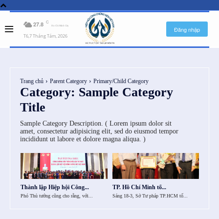
C
27.8
Ho Chi Minh City
Đăng nhập
T6,7 Tháng Tám, 2026
Trang chủ
Parent Category
Primary/Child Category
Category:
Sample Category
Title
AlM0NhJTIwaHJlZiUzRCUyMiUyMyUyMiUzRVByaXZhY3klMjBQb2xpY3klM
Sample Category Description. ( Lorem ipsum dolor sit
amet, consectetur adipisicing elit, sed do eiusmod tempor
incididunt ut labore et dolore magna aliqua. )
Thành lập Hiệp hội Công...
TP. Hồ Chí Minh tổ...
Phó Thủ tướng cũng cho rằng, với...
Sáng 18-3, Sở Tư pháp TP.HCM tổ...