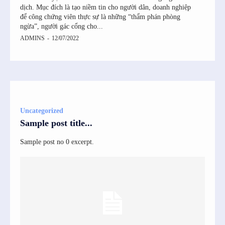
dịch. Mục đích là tạo niềm tin cho người dân, doanh nghiệp
VtYWlsJTIwdXBkYXRlcyUyMHdpdGglMjB0aGlzJTIwZW1haWwlMjBhZGRyZ
để công chứng viên thực sự là những “thẩm phán phòng
ngừa”, người gác cổng cho...
ADMINS
-
12/07/2022
Uncategorized
Sample post title...
Sample post no 0 excerpt.
oiIn19″]