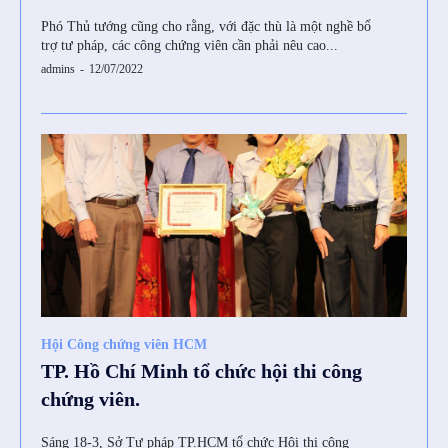
VtYWlsJTIwdXBkYXRlcyUyMHdpdGglMjB0aGlzJTIwZW1haWwlMjBhZGRyZ
Phó Thủ tướng cũng cho rằng, với đặc thù là một nghề bổ
trợ tư pháp, các công chứng viên cần phải nêu cao...
admins
-
12/07/2022
Hội Công chứng viên HCM
oiIn19″]
TP. Hồ Chí Minh tổ chức hội thi công
chứng viên.
Sáng 18-3, Sở Tư pháp TP.HCM tổ chức Hội thi công