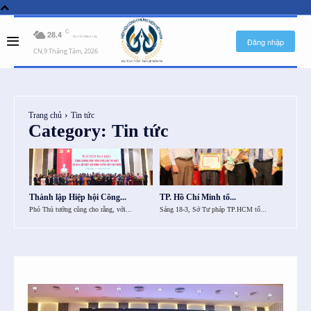
C
28.4
Ho Chi Minh City
Đăng nhập
CN,9 Tháng Tám, 2026
Trang chủ
Tin tức
Category:
Tin tức
AlM0NhJTIwaHJlZiUzRCUyMiUyMyUyMiUzRVByaXZhY3klMjBQb2xpY3klM
Thành lập Hiệp hội Công...
TP. Hồ Chí Minh tổ...
Phó Thủ tướng cũng cho rằng, với...
Sáng 18-3, Sở Tư pháp TP.HCM tổ...