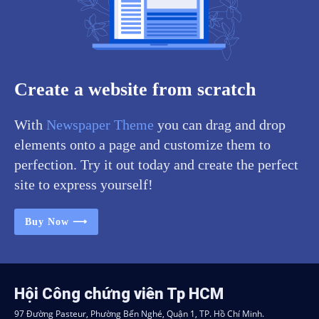
Create a website from scratch
With
Newspaper Theme
you can drag and drop
elements onto a page and customize them to
perfection. Try it out today and create the perfect
site to express yourself!
Buy Now ⟶
Hội Công chứng viên Tp HCM
97 Đường Pasteur, Phường Bến Nghé, Quận 1, TP. Hồ Chí Minh.