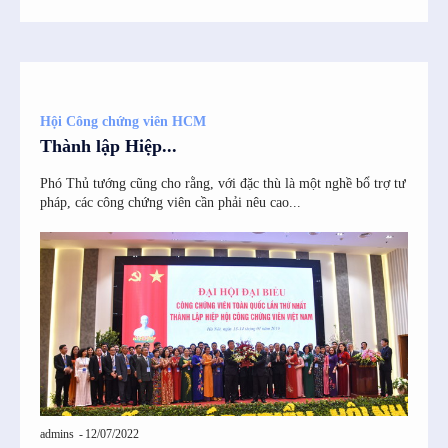
VtYWlsJTIwdXBkYXRlcyUyMHdpdGglMjB0aGlzJTIwZW1haWwlMjBhZGRyZ
Hội Công chứng viên HCM
Thành lập Hiệp...
Phó Thủ tướng cũng cho rằng, với đặc thù là một nghề bổ trợ tư
pháp, các công chứng viên cần phải nêu cao...
oiIn19″]
admins
-
12/07/2022